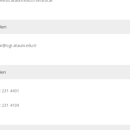
avesis.atauni.edu.tr/sefa.ucar
leri
ar@ogr.atauni.edu.tr
leri
2 231 4431
2 231 4109