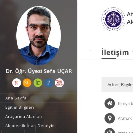
At
A
İletişim
Dr. Öğr. Üyesi Sefa UÇAR
Adres Bilgile
Ana Sayfa
Kimya b
Eğitim Bilgileri
Araştırma Alanları
Atatürk
Akademik İdari Deneyim