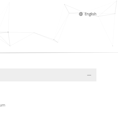
English
urum