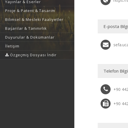
https://
Yayınlar & Eserler
Proje & Patent & Tasarım
Bilimsel & Mesleki Faaliyetler
E-posta Bilgi
Başarılar & Tanınırlık
Duyurular & Dokümanlar
sefa.uc
İletişim
Özgeçmiş Dosyası İndir
Telefon Bilgi
+90 44
+90 44