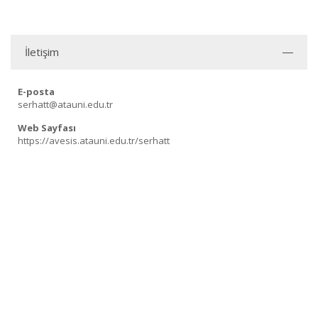
İletişim
E-posta
serhatt@atauni.edu.tr
Web Sayfası
https://avesis.atauni.edu.tr/serhatt