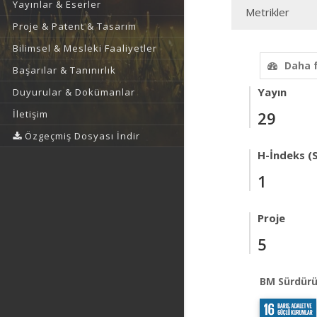
Yayınlar & Eserler
Metrikler
Proje & Patent & Tasarım
Bilimsel & Mesleki Faaliyetler
Daha 
Başarılar & Tanınırlık
Yayın
Duyurular & Dokümanlar
İletişim
29
Özgeçmiş Dosyası İndir
H-İndeks (
1
Proje
5
BM Sürdürü