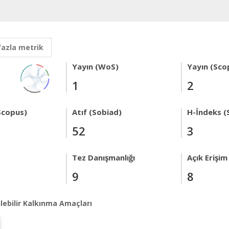
fazla metrik
Yayın (WoS)
Yayın (Sco
1
2
Scopus)
Atıf (Sobiad)
H-İndeks (
52
3
Tez Danışmanlığı
Açık Erişim
9
8
lebilir Kalkınma Amaçları