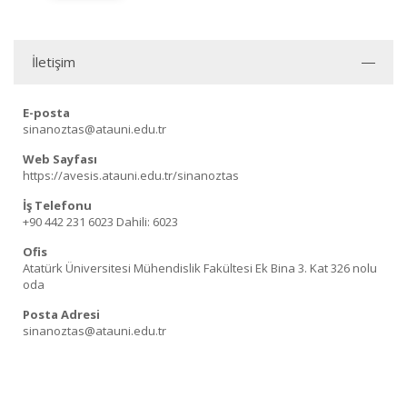
İletişim
E-posta
sinanoztas@atauni.edu.tr
Web Sayfası
https://avesis.atauni.edu.tr/sinanoztas
İş Telefonu
+90 442 231 6023
Dahili: 6023
Ofis
Atatürk Üniversitesi Mühendislik Fakültesi Ek Bina 3. Kat 326 nolu
oda
Posta Adresi
sinanoztas@atauni.edu.tr