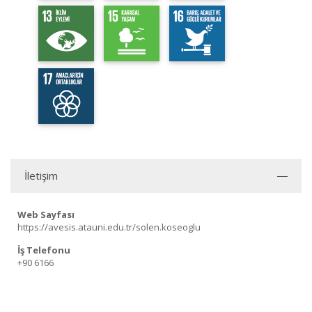
İletişim
Web Sayfası
https://avesis.atauni.edu.tr/solen.koseoglu
İş Telefonu
+90 6166