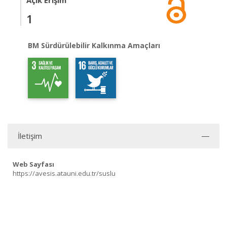
Açık Erişim
1
BM Sürdürülebilir Kalkınma Amaçları
İletişim
Web Sayfası
https://avesis.atauni.edu.tr/suslu