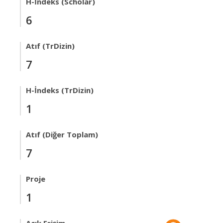
H-İndeks (Scholar)
6
Atıf (TrDizin)
7
H-İndeks (TrDizin)
1
Atıf (Diğer Toplam)
7
Proje
1