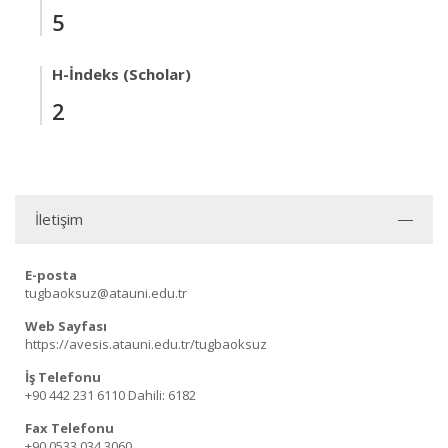
5
H-İndeks (Scholar)
2
İletişim
E-posta
tugbaoksuz@atauni.edu.tr
Web Sayfası
https://avesis.atauni.edu.tr/tugbaoksuz
İş Telefonu
+90 442 231 6110
Dahili: 6182
Fax Telefonu
+90 0533 034 3060