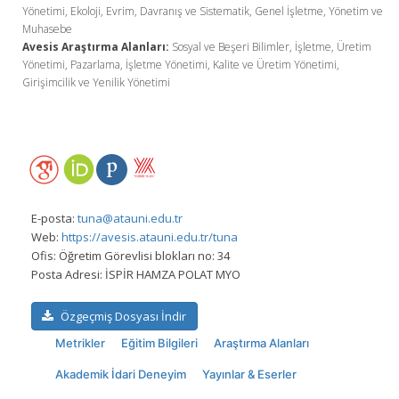
Yönetimi, Ekoloji, Evrim, Davranış ve Sistematik, Genel İşletme, Yönetim ve
Muhasebe
Avesis Araştırma Alanları:
Sosyal ve Beşeri Bilimler, İşletme, Üretim
Yönetimi, Pazarlama, İşletme Yönetimi, Kalite ve Üretim Yönetimi,
Girişimcilik ve Yenilik Yönetimi
E-posta:
tuna@atauni.edu.tr
Web:
https://avesis.atauni.edu.tr/tuna
Ofis:
Öğretim Görevlisi blokları no: 34
Posta Adresi:
İSPİR HAMZA POLAT MYO
Özgeçmiş Dosyası İndir
Metrikler
Eğitim Bilgileri
Araştırma Alanları
Akademik İdari Deneyim
Yayınlar & Eserler