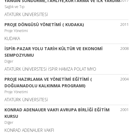
YANGIN SÖNDÜRME,TAHLİYE,KURTARMA VE İLK YARDIM
2017
Sağlık ve Tıp
ATATÜRK ÜNİVERSİTESİ
PROJE DÖNGÜSÜ YÖNETİMİ ( KUDAKA)
2011
Proje Yönetimi
KUDAKA
İSPİR-PAZAR YOLU TARİH KÜLTÜR VE EKONOMİ
2008
SEMPOZYUMU
Diğer
ATATÜRK ÜNİVERSTESİ İSPİR HAMZA POLAT MYO
PROJE HAZIRLAMA VE YÖNETİMİ EĞİTİMİ (
2004
DOĞUANADOLU KALKINMA PROGRAMI)
Proje Yönetimi
ATATÜRK ÜNİVERSİTESİ
KONRAD ADENAUER VAKFI AVRUPA BİRLİĞİ EĞİTİM
2001
KURSU
Diğer
KONRAD ADENAUER VAKFI