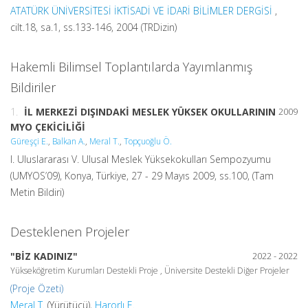
ATATÜRK ÜNİVERSİTESİ İKTİSADİ VE İDARİ BİLİMLER DERGİSİ
,
cilt.18, sa.1, ss.133-146, 2004 (TRDizin)
Hakemli Bilimsel Toplantılarda Yayımlanmış
Bildiriler
1.
İL MERKEZİ DIŞINDAKİ MESLEK YÜKSEK OKULLARININ
2009
MYO ÇEKİCİLİĞİ
Güreşçi E.
,
Balkan A.
,
Meral T.
,
Topçuoğlu Ö.
I. Uluslararası V. Ulusal Meslek Yüksekokulları Sempozyumu
(UMYOS’09), Konya, Türkiye, 27 - 29 Mayıs 2009, ss.100, (Tam
Metin Bildiri)
Desteklenen Projeler
"BİZ KADINIZ"
2022 - 2022
Yükseköğretim Kurumları Destekli Proje , Üniversite Destekli Diğer Projeler
(Proje Özeti)
Meral T.
(Yürütücü),
Harorlı E.