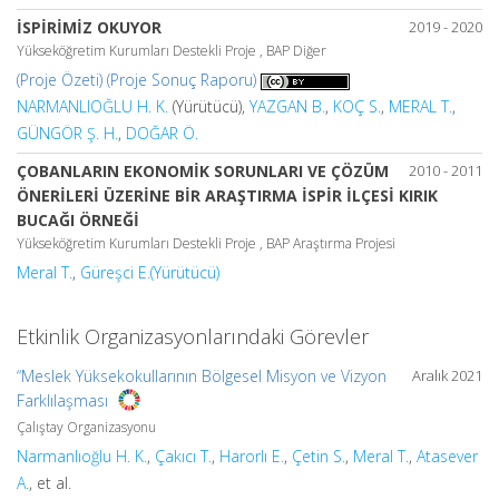
İSPİRİMİZ OKUYOR
2019 - 2020
Yükseköğretim Kurumları Destekli Proje , BAP Diğer
(Proje Özeti)
(Proje Sonuç Raporu)
NARMANLIOĞLU H. K.
(Yürütücü),
YAZGAN B.
,
KOÇ S.
,
MERAL T.
,
GÜNGÖR Ş. H.
,
DOĞAR Ö.
ÇOBANLARIN EKONOMİK SORUNLARI VE ÇÖZÜM
2010 - 2011
ÖNERİLERİ ÜZERİNE BİR ARAŞTIRMA İSPİR İLÇESİ KIRIK
BUCAĞI ÖRNEĞİ
Yükseköğretim Kurumları Destekli Proje , BAP Araştırma Projesi
Meral T.
,
Güreşci E.(Yürütücü)
Etkinlik Organizasyonlarındaki Görevler
“Meslek Yüksekokullarının Bölgesel Misyon ve Vizyon
Aralık 2021
Farklılaşması
Çalıştay Organizasyonu
Narmanlıoğlu H. K.
,
Çakıcı T.
,
Harorlı E.
,
Çetin S.
,
Meral T.
,
Atasever
A.
, et al.