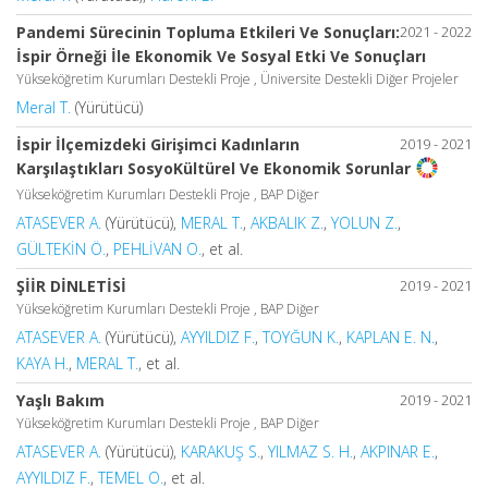
Pandemi Sürecinin Topluma Etkileri Ve Sonuçları:
2021 - 2022
İspir Örneği İle Ekonomik Ve Sosyal Etki Ve Sonuçları
Yükseköğretim Kurumları Destekli Proje , Üniversite Destekli Diğer Projeler
Meral T.
(Yürütücü)
İspir İlçemizdeki Girişimci Kadınların
2019 - 2021
Karşılaştıkları SosyoKültürel Ve Ekonomik Sorunlar
Yükseköğretim Kurumları Destekli Proje , BAP Diğer
ATASEVER A.
(Yürütücü),
MERAL T.
,
AKBALIK Z.
,
YOLUN Z.
,
GÜLTEKİN Ö.
,
PEHLİVAN O.
, et al.
ŞİİR DİNLETİSİ
2019 - 2021
Yükseköğretim Kurumları Destekli Proje , BAP Diğer
ATASEVER A.
(Yürütücü),
AYYILDIZ F.
,
TOYĞUN K.
,
KAPLAN E. N.
,
KAYA H.
,
MERAL T.
, et al.
Yaşlı Bakım
2019 - 2021
Yükseköğretim Kurumları Destekli Proje , BAP Diğer
ATASEVER A.
(Yürütücü),
KARAKUŞ S.
,
YILMAZ S. H.
,
AKPINAR E.
,
AYYILDIZ F.
,
TEMEL O.
, et al.