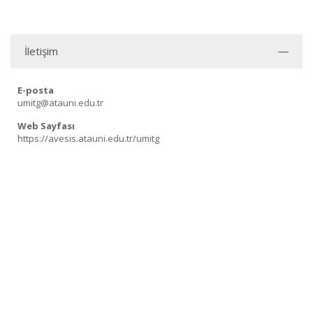
İletişim
E-posta
umitg@atauni.edu.tr
Web Sayfası
https://avesis.atauni.edu.tr/umitg