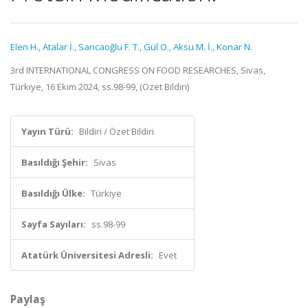
Elen H.
,
Atalar İ.
,
Sarıcaoğlu F. T.
,
Gül O.
,
Aksu M. İ.
,
Konar N.
3rd INTERNATIONAL CONGRESS ON FOOD RESEARCHES, Sivas,
Türkiye, 16 Ekim 2024, ss.98-99, (Özet Bildiri)
Yayın Türü:
Bildiri / Özet Bildiri
Basıldığı Şehir:
Sivas
Basıldığı Ülke:
Türkiye
Sayfa Sayıları:
ss.98-99
Atatürk Üniversitesi Adresli:
Evet
Paylaş