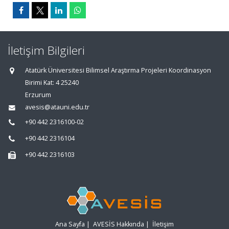
İletişim Bilgileri
Atatürk Üniversitesi Bilimsel Araştırma Projeleri Koordinasyon
Birimi Kat: 4 25240
Erzurum
avesis@atauni.edu.tr
+90 442 2316100-02
+90 442 2316104
+90 442 2316103
Ana Sayfa
|
AVESİS Hakkında
|
İletişim