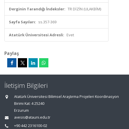
Derginin Tarandığı İndeksler:
TR DİZİN (ULAKBİM)
Sayfa Sayıları:
ss.357-369
Atatürk Üniversitesi Adresli:
Evet
Paylaş
İletişim Bilgileri
Atatürk Üniversitesi Bilimsel Araştırma Projeleri Koordinasyon
Birimi Kat: 4 25240
Erzurum
avesis@atauni.edu.tr
+90 442 2316100-02