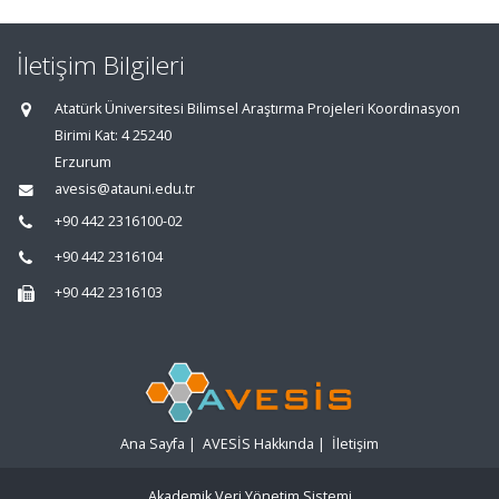
İletişim Bilgileri
Atatürk Üniversitesi Bilimsel Araştırma Projeleri Koordinasyon
Birimi Kat: 4 25240
Erzurum
avesis@atauni.edu.tr
+90 442 2316100-02
+90 442 2316104
+90 442 2316103
Ana Sayfa
|
AVESİS Hakkında
|
İletişim
Akademik Veri Yönetim Sistemi