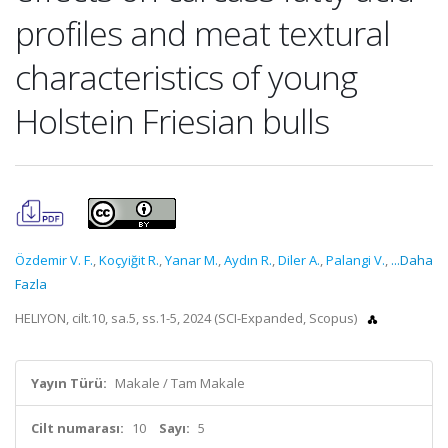
profiles and meat textural
characteristics of young
Holstein Friesian bulls
Özdemir V. F.
,
Koçyiğit R.
,
Yanar M.
,
Aydın R.
,
Diler A.
,
Palangi V.
,
...Daha
Fazla
HELIYON, cilt.10, sa.5, ss.1-5, 2024 (SCI-Expanded, Scopus)
Yayın Türü:
Makale / Tam Makale
Cilt numarası:
10
Sayı:
5