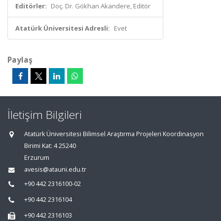
Editörler:
Doç. Dr. Gökhan Akandere, Editör
Atatürk Üniversitesi Adresli:
Evet
Paylaş
İletişim Bilgileri
Atatürk Üniversitesi Bilimsel Araştırma Projeleri Koordinasyon
Birimi Kat: 4 25240
Erzurum
avesis@atauni.edu.tr
+90 442 2316100-02
+90 442 2316104
+90 442 2316103