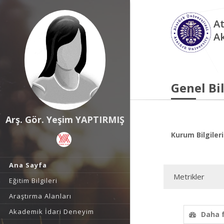
At
A
Genel Bil
Arş. Gör. Yeşim YAPTIRMIŞ
Kurum Bilgileri
Ana Sayfa
Metrikler
Eğitim Bilgileri
Araştırma Alanları
Akademik İdari Deneyim
Daha 