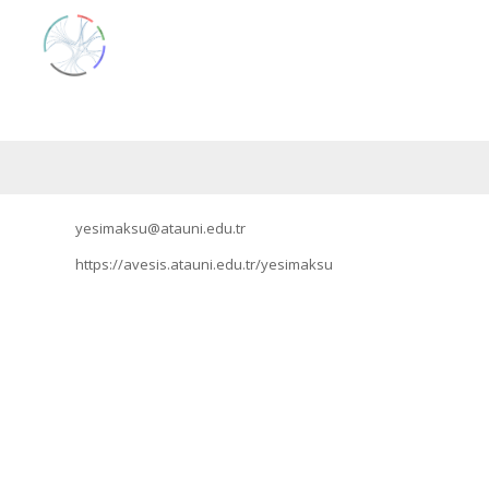
yesimaksu@atauni.edu.tr
https://avesis.atauni.edu.tr/yesimaksu