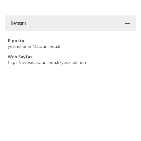
İletişim
E-posta
yesimokmen@atauni.edu.tr
Web Sayfası
https://avesis.atauni.edu.tr/yesimokmen