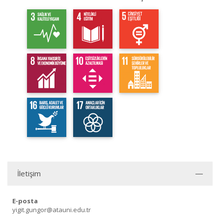
İletişim
E-posta
yigit.gungor@atauni.edu.tr