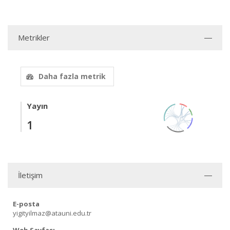
Metrikler
Daha fazla metrik
Yayın
1
İletişim
E-posta
yigityilmaz@atauni.edu.tr