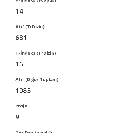
H-İndeks (Scopus)
14
Atıf (TrDizin)
681
H-İndeks (TrDizin)
16
Atıf (Diğer Toplam)
1085
Proje
9
Tez Danışmanlığı