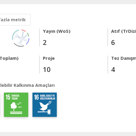
fazla metrik
Yayın (WoS)
Atıf (TrDiz
2
6
 Toplam)
Proje
Tez Danışm
10
4
lebilir Kalkınma Amaçları