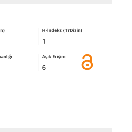
in)
H-İndeks (TrDizin)
1
anlığı
Açık Erişim
6