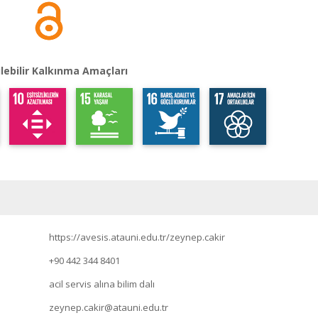
lebilir Kalkınma Amaçları
https://avesis.atauni.edu.tr/zeynep.cakir
+90 442 344 8401
acil servis alına bilim dalı
zeynep.cakir@atauni.edu.tr