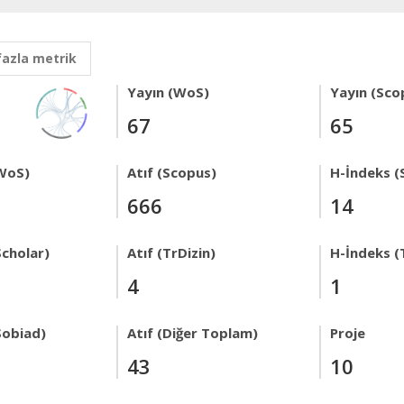
fazla metrik
Yayın (WoS)
Yayın (Sco
67
65
WoS)
Atıf (Scopus)
H-İndeks (
666
14
Scholar)
Atıf (TrDizin)
H-İndeks (
4
1
Sobiad)
Atıf (Diğer Toplam)
Proje
43
10