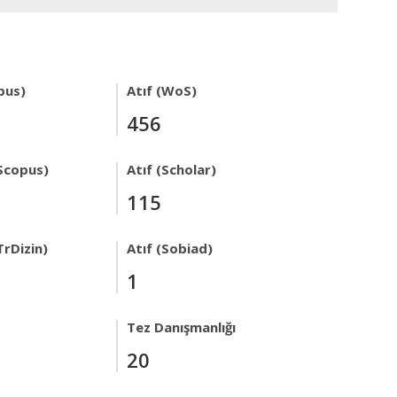
pus)
Atıf (WoS)
456
Scopus)
Atıf (Scholar)
115
TrDizin)
Atıf (Sobiad)
1
Tez Danışmanlığı
20