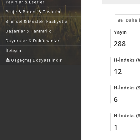
Yayınlar & Eserler
Proje & Patent & Tasarım
Daha 
Bilimsel & Mesleki Faaliyetler
Başarılar & Tanınırlık
Yayın
Duyurular & Dokümanlar
288
İletişim
H-İndeks (
Özgeçmiş Dosyası İndir
12
H-İndeks (
6
H-İndeks (
1