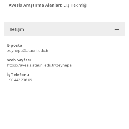
Avesis Araştırma Alanları:
Diş Hekimliği
İletişim
E-posta
zeynepa@atauni.edu.tr
Web Sayfası
https://avesis.atauni.edu.tr/zeynepa
İş Telefonu
+90 442 236 09