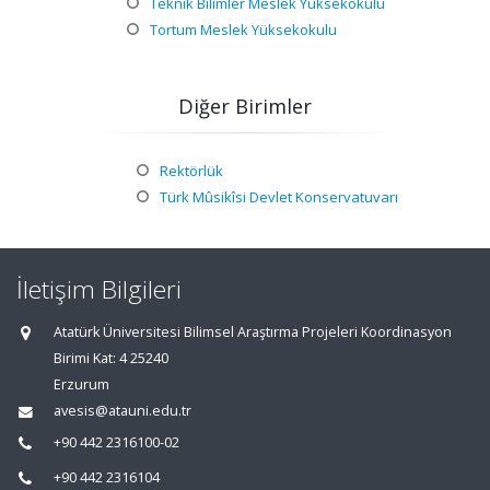
Teknik Bilimler Meslek Yüksekokulu
Tortum Meslek Yüksekokulu
Diğer Birimler
Rektörlük
Türk Mûsikîsi Devlet Konservatuvarı
İletişim Bilgileri
Atatürk Üniversitesi Bilimsel Araştırma Projeleri Koordinasyon
Birimi Kat: 4 25240
Erzurum
avesis@atauni.edu.tr
+90 442 2316100-02
+90 442 2316104