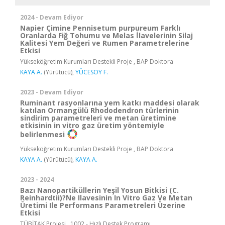
2024 - Devam Ediyor
Napier Çimine Pennisetum purpureum Farklı
Oranlarda Fiğ Tohumu ve Melas İlavelerinin Silaj
Kalitesi Yem Değeri ve Rumen Parametrelerine
Etkisi
Yükseköğretim Kurumları Destekli Proje , BAP Doktora
KAYA A.
(Yürütücü),
YÜCESOY F.
2023 - Devam Ediyor
Ruminant rasyonlarına yem katkı maddesi olarak
katılan Ormangülü Rhododendron türlerinin
sindirim parametreleri ve metan üretimine
etkisinin in vitro gaz üretim yöntemiyle
belirlenmesi
Yükseköğretim Kurumları Destekli Proje , BAP Doktora
KAYA A.
(Yürütücü),
KAYA A.
2023 - 2024
Bazı Nanopartiküllerin Yeşil Yosun Bitkisi (C.
Reinhardtii)?Ne Ilavesinin In Vitro Gaz Ve Metan
Üretimi Ile Performans Parametreleri Üzerine
Etkisi
TÜBİTAK Projesi , 1002 - Hızlı Destek Programı