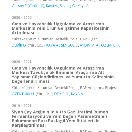
Gürsoy E.(Yürütücü)
,
Kaya A.
,
Sezmiş G.
,
Kaya A.
2020 - 2022
Gıda ve Hayvancılık Uygulama ve Araştırma
Merkezinin Yeni Ürün Geliştirme Kapasitesinin
Artırılması
Yükseköğretim Kurumları Destekli Proje , BAP Diğer
DEMİR O.
(Yürütücü),
KAYA A.
,
ŞENGÜL E.
,
AYDIN M. A.
,
ÖZENTÜRK
U.
2020 - 2021
Gıda ve Hayvancılık Uygulama ve Araştırma
Merkezi Tavukçuluk Biriminin Araştırma Alt
Yapısının Güçlendirilmesi ve Yumurta Kalitesinin
Değerlendirilmesi
Yükseköğretim Kurumları Destekli Proje , BAP Araştırma Projesi
ÖZENTÜRK U.
(Yürütücü),
DEMİR O.
,
KAYA A.
2019 - 2021
Siyah Çay Atığının İn Vitro Gaz Üretimi Rumen
Fermantasyonu ve Yem Değeri Parametreleri
Bakımından Bazı Baklagil Yem Bitkileri İle
Karşılaştırılması
Yükseköğretim Kurumları Destekli Proje , BAP Araştırma Projesi