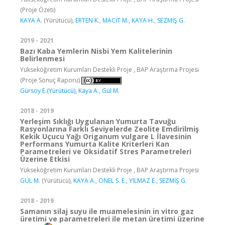
(Proje Özeti)
KAYA A.
(Yürütücü),
ERTEN K.
,
MACİT M.
,
KAYA H.
,
SEZMİŞ G.
2019 - 2021
Bazı Kaba Yemlerin Nisbi Yem Kalitelerinin
Belirlenmesi
Yükseköğretim Kurumları Destekli Proje , BAP Araştırma Projesi
(Proje Sonuç Raporu)
Gürsoy E.(Yürütücü)
,
Kaya A.
,
Gül M.
2018 - 2019
Yerleşim Sıklığı Uygulanan Yumurta Tavuğu
Rasyonlarına Farklı Seviyelerde Zeolite Emdirilmiş
Kekik Uçucu Yağı Origanum vulgare L İlavesinin
Performans Yumurta Kalite Kriterleri Kan
Parametreleri ve Oksidatif Stres Parametreleri
Üzerine Etkisi
Yükseköğretim Kurumları Destekli Proje , BAP Araştırma Projesi
GÜL M.
(Yürütücü),
KAYA A.
,
ÖNEL S. E.
,
YILMAZ E.
,
SEZMİŞ G.
2018 - 2019
Samanın silaj suyu ile muamelesinin in vitro gaz
üretimi ve parametreleri ile metan üretimi üzerine