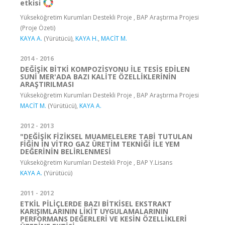
etkisi
Yükseköğretim Kurumları Destekli Proje , BAP Araştırma Projesi
(Proje Özeti)
KAYA A.
(Yürütücü),
KAYA H.
,
MACİT M.
2014 - 2016
DEĞİŞİK BİTKİ KOMPOZİSYONU İLE TESİS EDİLEN
SUNİ MER'ADA BAZI KALİTE ÖZELLİKLERİNİN
ARAŞTIRILMASI
Yükseköğretim Kurumları Destekli Proje , BAP Araştırma Projesi
MACİT M.
(Yürütücü),
KAYA A.
2012 - 2013
"DEĞİŞİK FİZİKSEL MUAMELELERE TABİ TUTULAN
FİĞİN İN VİTRO GAZ ÜRETİM TEKNİĞİ İLE YEM
DEĞERİNİN BELİRLENMESİ
Yükseköğretim Kurumları Destekli Proje , BAP Y.Lisans
KAYA A.
(Yürütücü)
2011 - 2012
ETKİL PİLİÇLERDE BAZI BİTKİSEL EKSTRAKT
KARIŞIMLARININ LİKİT UYGULAMALARININ
PERFORMANS DEĞERLERİ VE KESİN ÖZELLİKLERİ