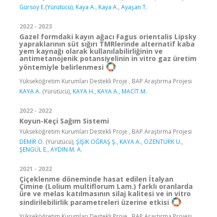
Gürsoy E.(Yürütücü)
,
Kaya A.
,
Kaya A.
,
Ayaşan T.
2022 - 2023
Gazel formdaki kayın ağacı Fagus orientalis Lipsky
yapraklarının süt sığırı TMRlerinde alternatif kaba
yem kaynağı olarak kullanılabilirliğinin ve
antimetanojenik potansiyelinin in vitro gaz üretim
yöntemiyle belirlenmesi
Yükseköğretim Kurumları Destekli Proje , BAP Araştırma Projesi
KAYA A.
(Yürütücü),
KAYA H.
,
KAYA A.
,
MACİT M.
2022 - 2022
Koyun-Keçi Sağım Sistemi
Yükseköğretim Kurumları Destekli Proje , BAP Araştırma Projesi
DEMİR O.
(Yürütücü),
ŞİŞİK OĞRAŞ Ş.
,
KAYA A.
,
ÖZENTÜRK U.
,
ŞENGÜL E.
,
AYDIN M. A.
2021 - 2022
Çiçeklenme döneminde hasat edilen İtalyan
Çimine (Lolium multiflorum Lam.) farklı oranlarda
üre ve melas katılmasının silaj kalitesi ve in vitro
sindirilebilirlik parametreleri üzerine etkisi
Yükseköğretim Kurumları Destekli Proje , BAP Araştırma Projesi