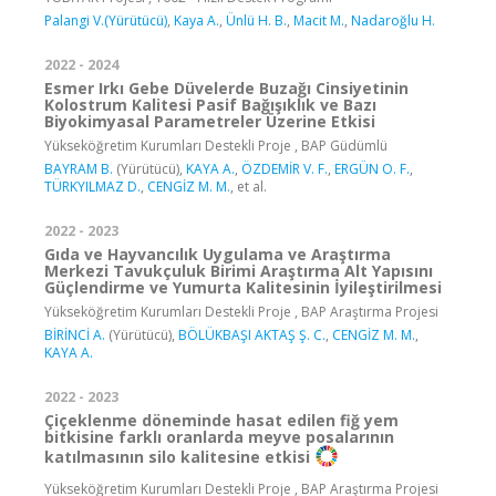
Palangi V.(Yürütücü)
,
Kaya A.
,
Ünlü H. B.
,
Macit M.
,
Nadaroğlu H.
2022 - 2024
Esmer Irkı Gebe Düvelerde Buzağı Cinsiyetinin
Kolostrum Kalitesi Pasif Bağışıklık ve Bazı
Biyokimyasal Parametreler Üzerine Etkisi
Yükseköğretim Kurumları Destekli Proje , BAP Güdümlü
BAYRAM B.
(Yürütücü),
KAYA A.
,
ÖZDEMİR V. F.
,
ERGÜN O. F.
,
TÜRKYILMAZ D.
,
CENGİZ M. M.
, et al.
2022 - 2023
Gıda ve Hayvancılık Uygulama ve Araştırma
Merkezi Tavukçuluk Birimi Araştırma Alt Yapısını
Güçlendirme ve Yumurta Kalitesinin İyileştirilmesi
Yükseköğretim Kurumları Destekli Proje , BAP Araştırma Projesi
BİRİNCİ A.
(Yürütücü),
BÖLÜKBAŞI AKTAŞ Ş. C.
,
CENGİZ M. M.
,
KAYA A.
2022 - 2023
Çiçeklenme döneminde hasat edilen fiğ yem
bitkisine farklı oranlarda meyve posalarının
katılmasının silo kalitesine etkisi
Yükseköğretim Kurumları Destekli Proje , BAP Araştırma Projesi