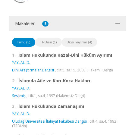
Makaleler
5
Tümü (5)
TRDizin (1)
Diğer Yayınlar (4)
1.
İslam Hukukunda Kazai-Dini Hüküm Ayırımı
YAYLALI D.
Dini Araştırmalar Dergisi
, cilt.5, sa.15, 2003 (Hakemli Dergi)
2.
İslamda Aile ve Karı-Koca Hakları
YAYLALI D.
Sesleniş
, cilt.1, sa.4, 1997 (Hakemsiz Dergi)
3.
İslam Hukukunda Zamanaşımı
YAYLALI D.
Uludağ Üniversitesi İlahiyat Fakültesi Dergisi
, cilt.4, sa.4, 1992
(TRDizin)