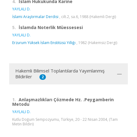
4.
İslam Hukukunda Karine
YAYLALI D.
İslami Araştırmalar Derdisi
, cilt.2, sa.6, 1988 (Hakemli Dergi)
5.
İslamda Noterlik Müessesesi
YAYLALI D.
Erzurum Yüksek İslam Enstitüsü Yıllığı
, 1982 (Hakemsiz Dergi)
Hakemli Bilimsel Toplantılarda Yayımlanmış
Bildiriler
2
1.
Anlaşmazlıkları Çözmede Hz. .Peygamberin
Metodu
YAYLALI D.
Kutlu Doğum Sempozyumu, Türkiye, 20 - 22 Nisan 2004, (Tam
Metin Bildiri)