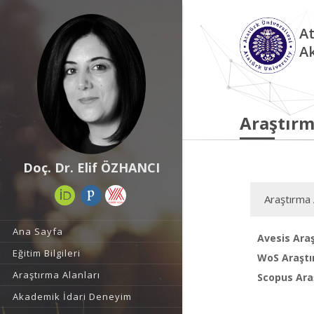
At
A
Araştırm
Doç. Dr. Elif ÖZHANCI
Araştırma 
Ana Sayfa
Avesis Araş
Eğitim Bilgileri
WoS Araştı
Araştırma Alanları
Scopus Araş
Akademik İdari Deneyim