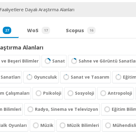
aaliyetlere Dayalı Araştırma Alanları
WoS
Scopus
27
17
16
aştırma Alanları
 ve Beşeri Bilimler
Sanat
Sahne ve Görüntü Sanatla
Sanatları
Oyunculuk
Sanat ve Tasarım
Eğiti
m Çalışmaları
Psikoloji
Sosyoloji
Antropoloji
m Bilimleri
Radyo, Sinema ve Televizyon
Eğitim Bili
alk Oyunları
Müzik
Müzik Bilimleri
Mühendisli