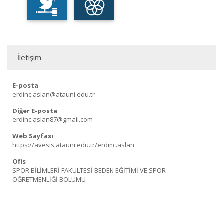
İletişim
E-posta
erdinc.aslan@atauni.edu.tr
Diğer E-posta
erdinc.aslan87@gmail.com
Web Sayfası
https://avesis.atauni.edu.tr/erdinc.aslan
Ofis
SPOR BİLİMLERİ FAKÜLTESİ BEDEN EĞİTİMİ VE SPOR
ÖĞRETMENLİĞİ BÖLÜMÜ