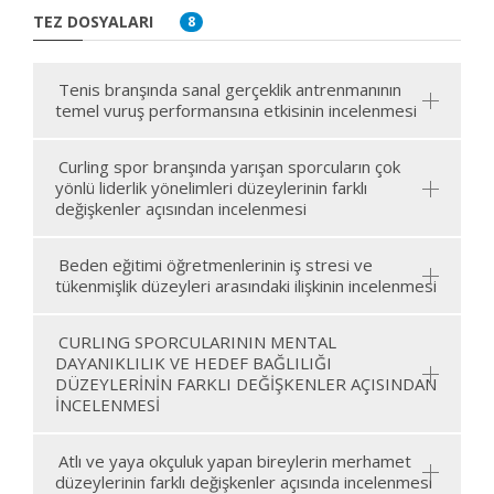
TEZ DOSYALARI
8
Tenis branşında sanal gerçeklik antrenmanının
temel vuruş performansına etkisinin incelenmesi
Curling spor branşında yarışan sporcuların çok
yönlü liderlik yönelimleri düzeylerinin farklı
değişkenler açısından incelenmesi
Beden eğitimi öğretmenlerinin iş stresi ve
tükenmişlik düzeyleri arasındaki ilişkinin incelenmesi
CURLING SPORCULARININ MENTAL
DAYANIKLILIK VE HEDEF BAĞLILIĞI
DÜZEYLERİNİN FARKLI DEĞİŞKENLER AÇISINDAN
İNCELENMESİ
Atlı ve yaya okçuluk yapan bireylerin merhamet
düzeylerinin farklı değişkenler açısında incelenmesi