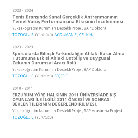
2023 - 2024
Tenis Branşında Sanal Gerçeklik Antrenmanının
Temel Vuruş Performansına Etkisinin İncelenmesi
Yükseköğretim Kurumları Destekli Proje , BAP Doktora
TOZOĞLU E.
(Yürütücü),
AĞDUMAN F.
,
ÇELİK H.
2023 - 2023
Sporcularda Bilinçli Farkındalığın Ahlaki Karar Alma
Tutumuna Etkisi Ahlaki Üstbiliş ve Duygusal
Zekanın Durumsal Aracı Rolü
Yükseköğretim Kurumları Destekli Proje , BAP Doktora
TOZOĞLU E.
(Yürütücü),
SEÇER E.
2010 - 2011
ERZURUM YÖRE HALKININ 2011 ÜNİVERSİADE KIŞ
OYUNLARI İLE İLGİLİ 2011 ÖNCESİ VE SONRASI
BEKLENTİLERİNİN DEĞERLENDİRİLMESİ.
Yükseköğretim Kurumları Destekli Proje , BAP Araştırma Projesi
TOZOĞLU E.
(Yürütücü)