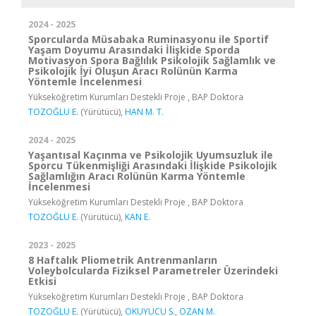
2024 - 2025
Sporcularda Müsabaka Ruminasyonu ile Sportif
Yaşam Doyumu Arasındaki İlişkide Sporda
Motivasyon Spora Bağlılık Psikolojik Sağlamlık ve
Psikolojik İyi Oluşun Aracı Rolünün Karma
Yöntemle İncelenmesi
Yükseköğretim Kurumları Destekli Proje , BAP Doktora
TOZOĞLU E.
(Yürütücü),
HAN M. T.
2024 - 2025
Yaşantısal Kaçınma ve Psikolojik Uyumsuzluk ile
Sporcu Tükenmişliği Arasındaki İlişkide Psikolojik
Sağlamlığın Aracı Rolünün Karma Yöntemle
İncelenmesi
Yükseköğretim Kurumları Destekli Proje , BAP Doktora
TOZOĞLU E.
(Yürütücü),
KAN E.
2023 - 2025
8 Haftalık Pliometrik Antrenmanların
Voleybolcularda Fiziksel Parametreler Üzerindeki
Etkisi
Yükseköğretim Kurumları Destekli Proje , BAP Doktora
TOZOĞLU E.
(Yürütücü),
OKUYUCU S.
,
OZAN M.