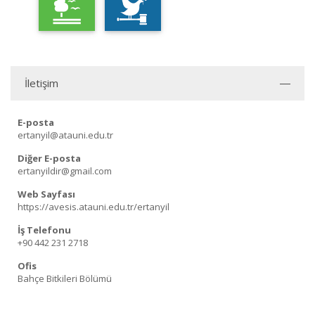
İletişim
E-posta
ertanyil@atauni.edu.tr
Diğer E-posta
ertanyildir@gmail.com
Web Sayfası
https://avesis.atauni.edu.tr/ertanyil
İş Telefonu
+90 442 231 2718
Ofis
Bahçe Bitkileri Bölümü