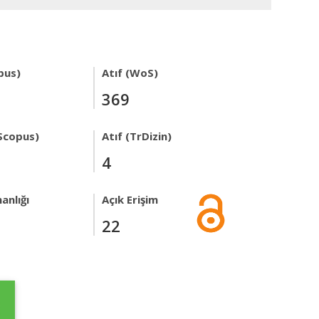
pus)
Atıf (WoS)
369
Scopus)
Atıf (TrDizin)
4
anlığı
Açık Erişim
22