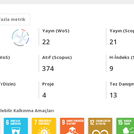
fazla metrik
Yayın (WoS)
Yayın (Sco
22
21
WoS)
Atıf (Scopus)
H-İndeks (
374
9
rDizin)
Proje
Tez Danışm
4
13
lebilir Kalkınma Amaçları