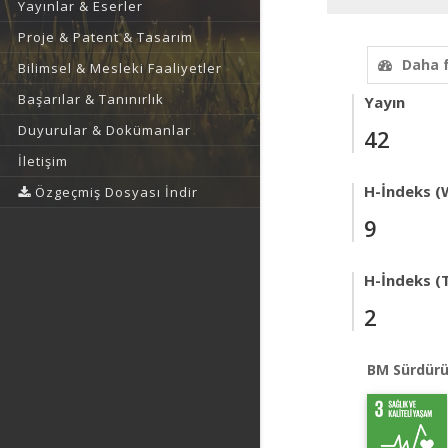
Yayınlar & Eserler
Proje & Patent & Tasarım
Daha 
Bilimsel & Mesleki Faaliyetler
Başarılar & Tanınırlık
Yayın
Duyurular & Dokümanlar
42
İletişim
H-İndeks (
Özgeçmiş Dosyası İndir
9
H-İndeks (T
2
BM Sürdürü