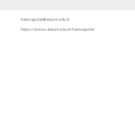
hamzapolat@atauni.edu.tr
https://avesis.atauni.edu.tr/hamzapolat