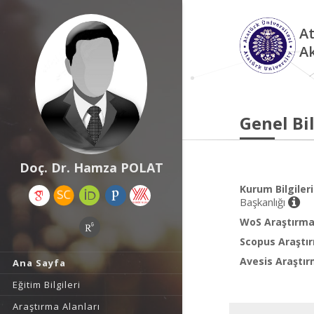
At
A
Genel Bil
Doç. Dr. Hamza POLAT
Kurum Bilgileri
Başkanlığı
WoS Araştırma 
Scopus Araştır
Avesis Araştır
Ana Sayfa
Eğitim Bilgileri
Araştırma Alanları