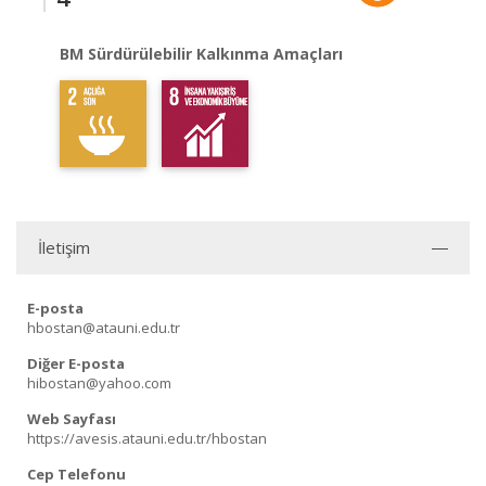
BM Sürdürülebilir Kalkınma Amaçları
İletişim
E-posta
hbostan@atauni.edu.tr
Diğer E-posta
hibostan@yahoo.com
Web Sayfası
https://avesis.atauni.edu.tr/hbostan
Cep Telefonu