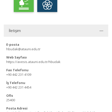
İletişim
E-posta
hbudak@atauni.edu.tr
Web Sayfası
https://avesis.atauni.edu.tr/hbudak
Fax Telefonu
+90 442 231 4109
İş Telefonu
+90 442 231 4454
Ofis
25400
Posta Adresi