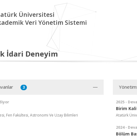
atürk Üniversitesi
kademik Veri Yönetim Sistemi
k İdari Deneyim
vanlar
Yönetim
3
diyor
2025 - Dev
Birim Kal
esi, Fen Fakültesi, Astronomi Ve Uzay Bilimleri
Atatürk Ünive
2024 - Dev
Bölüm Ba