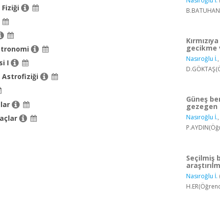
Nasıroğlu İ.
 Fiziği
B.BATUHAN(Ö
Kırmızıya
gecikme v
stronomi
Nasıroğlu İ.
si I
D.GÖKTAŞ(Öğ
 Astrofiziği
Güneş ben
zlar
gezegen a
Nasıroğlu İ.
açlar
P.AYDIN(Öğr
Seçilmiş 
araştırıl
Nasıroğlu İ.
H.ER(Öğrenc