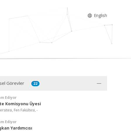
English
sel Görevler
22
am Ediyor
ite Komisyonu Üyesi
rsitesi, Fen Fakültesi, -
am Ediyor
şkan Yardımcısı