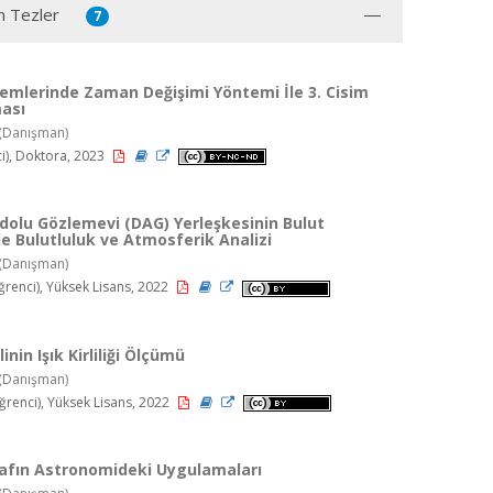
n Tezler
7
stemlerinde Zaman Değişimi Yöntemi İle 3. Cisim
ması
(Danışman)
i), Doktora, 2023
olu Gözlemevi (DAG) Yerleşkesinin Bulut
le Bulutluluk ve Atmosferik Analizi
(Danışman)
renci), Yüksek Lisans, 2022
inin Işık Kirliliği Ölçümü
(Danışman)
renci), Yüksek Lisans, 2022
afın Astronomideki Uygulamaları