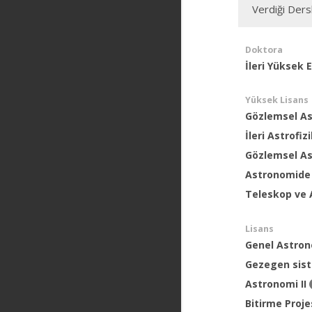
Verdiği Ders
Doktora
İleri Yüksek E
Yüksek Lisans
Gözlemsel As
İleri Astrofizi
Gözlemsel A
Astronomide 
Teleskop ve A
Lisans
Genel Astro
Gezegen sis
Astronomi II
Bitirme Projes