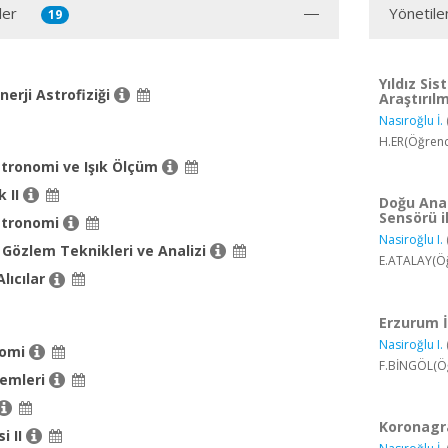
ler
Yönetile
19
Yıldız Si
nerji Astrofiziği
Araştırıl
Nasıroğlu İ.
H.ER(Öğrenc
tronomi ve Işık Ölçüm
k II
Doğu Anad
Sensörü i
stronomi
Nasiroğlu I.
Gözlem Teknikleri ve Analizi
E.ATALAY(Öğ
lıcılar
Erzurum İl
Nasiroğlu I.
nomi
F.BİNGÖL(Öğ
temleri
Koronagr
i II