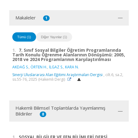
Makaleler
1
Tümü (1)
Diğer Yayınlar (1)
1.
7. Sınıf Sosyal Bilgiler Öğretim Programlarında
Tarih Konulu Öğrenme Alanlarının Dönüşümü: 2005,
2018 ve 2024 Programlarının Karşılaştırılması
AKDAĞ S.
,
ÖRTEN H.
,
İLGAZ S.
,
KARA N.
Sinerji Uluslararası Alan Eğitimi Araştırmaları Dergisi
, cilt.6, sa.2,
ss.55-76, 2025 (Hakemli Dergi)
Hakemli Bilimsel Toplantılarda Yayımlanmış
Bildiriler
8
1.
SOSYAL BİLGİLER VE FEN BİLİMLERİ DERSİ