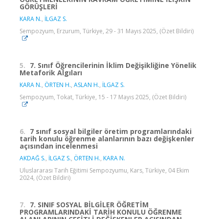
GÖRÜŞLERİ
KARA N.
,
İLGAZ S.
Sempozyum, Erzurum, Türkiye, 29 - 31 Mayıs 2025, (Özet Bildiri)
5.
7. Sınıf Öğrencilerinin İklim Değişikliğine Yönelik
Metaforik Algıları
KARA N.
,
ÖRTEN H.
,
ASLAN H.
,
İLGAZ S.
Sempozyum, Tokat, Türkiye, 15 - 17 Mayıs 2025, (Özet Bildiri)
6.
7 sınıf sosyal bilgiler öretim programlarındaki
tarih konulu öğrenme alanlarının bazı değişkenler
açısından incelenmesi
AKDAĞ S.
,
İLGAZ S.
,
ÖRTEN H.
,
KARA N.
Uluslararası Tarih Eğitimi Sempozyumu, Kars, Türkiye, 04 Ekim
2024, (Özet Bildiri)
7.
7. SINIF SOSYAL BİLGİLER ÖĞRETİM
PROGRAMLARINDAKİ TARİH KONULU ÖĞRENME