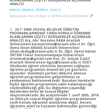
ALANLARININ ÇEŞİTLİ DEĞİŞKENLER AÇISINDAN
ANALİZİ
KARA N.
,
SİNAN A.
,
ÖRTEN H.
,
İLGAZ S.
Sempozyum, Kars, Türkiye, 4 - 06 Ekim 2024, (Özet Bildiri)
8.
24 7. SINIF SOSYAL BİLGİLER ÖĞRETİM
PROGRAMLARINDAKİ TARİH KONULU ÖĞRENME
ALANLARININ ÇEŞİTLİ DEĞİŞKENLER AÇISINDAN
ANALİZİ Arş. Gör. Nursima KARA Atatürk
Üniversitesi karanursima@atauni.edu.tr Dr. Öğrt.
Üyesi Sinan AKDAĞ Atatürk Üniversitesi
sinan.akdag@atauni.edu.tr Dr. Öğrt. Üyesi Hakan
ÖRTEN Tokat Gaziosmanpaşa Üniversitesi
ortenhakan@gmail.com Doç. Dr. Selçuk İLGAZ
Atatürk Üniversitesi ilgaz@atauni.edu.tr ÖZET
Okullarda eğitim sürecinin devamını sağlayan
öğretim programları önemli bir yol gösterici
unsurdur. Günümüz şartları dikkate alınırsa
öğretim programlarının geliştirilmesi ve
yenilenmesi beklenmektedir. Buradan hareketle
hiçbir öğretim programının sabit kalamayacağı
söylenebileceği gibi, bu değişimin yaşandığı
derslerden birini de Sosyal Bilgiler
oluşturmaktadır. Bu araştırmada 7. sınıf 2005, 2018
ve 2024 yılı sosyal bilgiler öğretim programlarının
tarih konulu öğrenme alanlarının değer, beceri,
öğrenme alanı ve kazanım bakımından gösterdiği