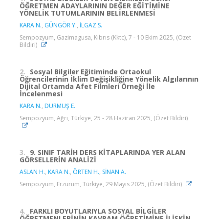
ÖĞRETMEN ADAYLARININ DEĞER EĞİTİMİNE
YÖNELİK TUTUMLARININ BELİRLENMESİ
KARA N.
,
GÜNGÖR Y.
,
İLGAZ S.
Sempozyum, Gazimagusa, Kıbrıs (Kktc), 7 - 10 Ekim 2025, (Özet
Bildiri)
2.
Sosyal Bilgiler Eğitiminde Ortaokul
Öğrencilerinin İklim Değişikliğine Yönelik Algılarının
Dijital Ortamda Afet Filmleri Örneği İle
İncelenmesi
KARA N.
,
DURMUŞ E.
Sempozyum, Ağrı, Türkiye, 25 - 28 Haziran 2025, (Özet Bildiri)
3.
9. SINIF TARİH DERS KİTAPLARINDA YER ALAN
GÖRSELLERİN ANALİZİ
ASLAN H.
,
KARA N.
,
ÖRTEN H.
,
SİNAN A.
Sempozyum, Erzurum, Türkiye, 29 Mayıs 2025, (Özet Bildiri)
4.
FARKLI BOYUTLARIYLA SOSYAL BİLGİLER
ÖĞRETMENLERİNİN KAVRAM ÖĞRETİMİNE İLİŞKİN