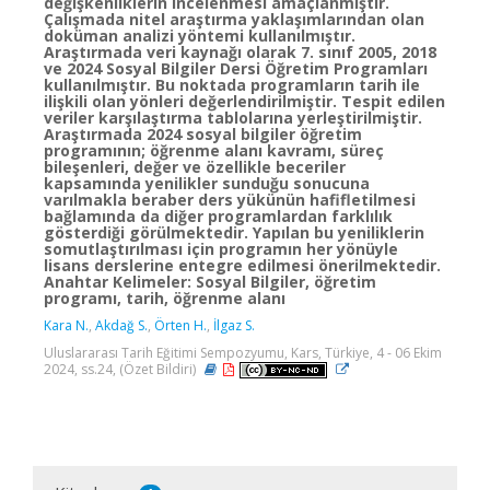
değişkenliklerin incelenmesi amaçlanmıştır.
Çalışmada nitel araştırma yaklaşımlarından olan
doküman analizi yöntemi kullanılmıştır.
Araştırmada veri kaynağı olarak 7. sınıf 2005, 2018
ve 2024 Sosyal Bilgiler Dersi Öğretim Programları
kullanılmıştır. Bu noktada programların tarih ile
ilişkili olan yönleri değerlendirilmiştir. Tespit edilen
veriler karşılaştırma tablolarına yerleştirilmiştir.
Araştırmada 2024 sosyal bilgiler öğretim
programının; öğrenme alanı kavramı, süreç
bileşenleri, değer ve özellikle beceriler
kapsamında yenilikler sunduğu sonucuna
varılmakla beraber ders yükünün hafifletilmesi
bağlamında da diğer programlardan farklılık
gösterdiği görülmektedir. Yapılan bu yeniliklerin
somutlaştırılması için programın her yönüyle
lisans derslerine entegre edilmesi önerilmektedir.
Anahtar Kelimeler: Sosyal Bilgiler, öğretim
programı, tarih, öğrenme alanı
Kara N.
,
Akdağ S.
,
Örten H.
,
İlgaz S.
Uluslararası Tarih Eğitimi Sempozyumu, Kars, Türkiye, 4 - 06 Ekim
2024, ss.24, (Özet Bildiri)