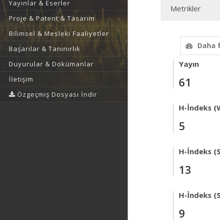
Yayınlar & Eserler
Metrikler
Proje & Patent & Tasarım
Bilimsel & Mesleki Faaliyetler
Daha 
Başarılar & Tanınırlık
Yayın
Duyurular & Dokümanlar
İletişim
61
Özgeçmiş Dosyası İndir
H-İndeks (
5
H-İndeks (
13
H-İndeks (
9