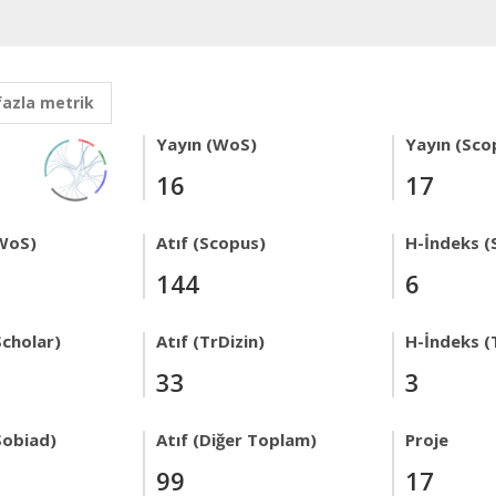
fazla metrik
Yayın (WoS)
Yayın (Sco
16
17
WoS)
Atıf (Scopus)
H-İndeks (
144
6
Scholar)
Atıf (TrDizin)
H-İndeks (
33
3
Sobiad)
Atıf (Diğer Toplam)
Proje
99
17