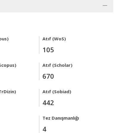
pus)
Atıf (WoS)
105
Scopus)
Atıf (Scholar)
670
TrDizin)
Atıf (Sobiad)
442
Tez Danışmanlığı
4