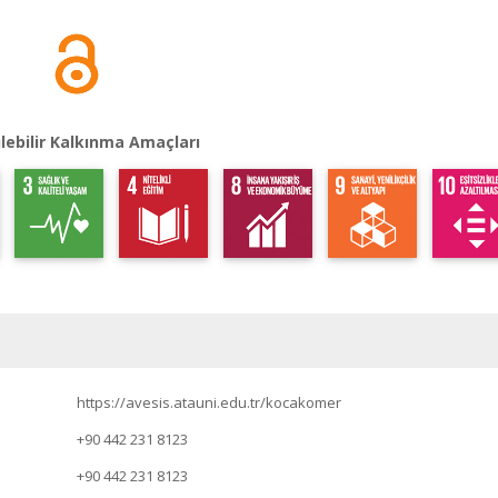
lebilir Kalkınma Amaçları
https://avesis.atauni.edu.tr/kocakomer
+90 442 231 8123
+90 442 231 8123