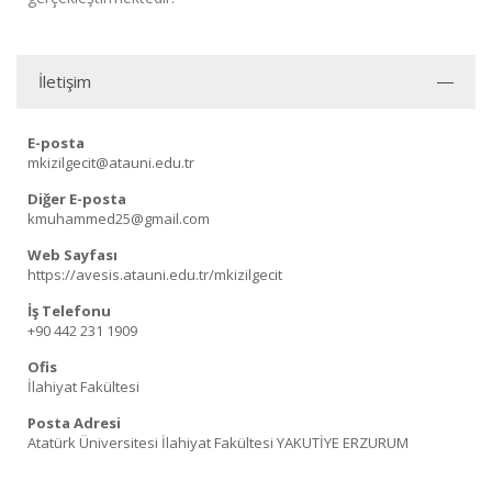
İletişim
E-posta
mkizilgecit@atauni.edu.tr
Diğer E-posta
kmuhammed25@gmail.com
Web Sayfası
https://avesis.atauni.edu.tr/mkizilgecit
İş Telefonu
+90 442 231 1909
Ofis
İlahiyat Fakültesi
Posta Adresi
Atatürk Üniversitesi İlahiyat Fakültesi YAKUTİYE ERZURUM