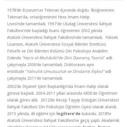
1978’de Erzurum'un Tekman ilçesinde doğdu. İlköğrenimini
Tekman'da, ortaöğrenimini Hınıs İmam-Hatip
Lisesi’nde tamamladı. 1997'de Uludağ Üniversitesi İlahiyat
Fakültesi'nde başladığı lisans öğrenimini 2002 yılında
Atatürk Üniversitesi İlahiyat Fakültesi’nde tamamladı. Yüksek
Lisansını, Atatürk Üniversitesi Sosyal Bilimler Enstitüsü
Felsefe ve Din Bilimleri Bölümü Din Psikolojisi Anabilim
Dalında
“Haris el-Muhâsibî'de Dini Davranış Teorisi
” adlı
çalışmayla 2006’de tamamladı. Doktorasını aynı
enstitüde “
Yalnızlık Umutsuzluk ve Dindarlık İlişkisi”
adlı
çalışmayla 2011’de tamamladı.
2002’de Diyanet İşleri Başkanlığı’nda İmam-Hatip olarak
göreve başladı. 2004-2011 yılları arasında MEB'de Öğretmen
olarak görev aldı. 2012’de Recep Tayyip Erdoğan Üniversitesi
İlahiyat Fakültesi Din Psikolojisi Öğretim Üyesi olarak atandı.
2015 yılında, dil eğitimi için
İngiltere'de
bulundu. 2018’te
Atatürk Üniversitesi İlahiyat Fakültesi’ne geçiş yaptı. Akademik