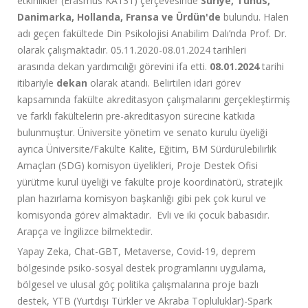
etkinlikler (Erasmus KA131) çerçevesinde
Suriye, Tunus,
Danimarka, Hollanda, Fransa ve Ürdün'de
bulundu. Halen
adı geçen fakültede Din Psikolojisi Anabilim Dalı’nda Prof. Dr.
olarak çalışmaktadır. 05.11.2020-08.01.2024 tarihleri
arasında dekan yardımcılığı görevini ifa etti.
08.01.2024
tarihi
itibariyle
dekan
olarak atandı. Belirtilen idari görev
kapsamında fakülte akreditasyon çalışmalarını gerçekleştirmiş
ve farklı fakültelerin pre-akreditasyon sürecine katkıda
bulunmuştur. Üniversite yönetim ve senato kurulu üyeliği
ayrıca Üniversite/Fakülte Kalite, Eğitim, BM Sürdürülebilirlik
Amaçları (SDG) komisyon üyelikleri, Proje Destek Ofisi
yürütme kurul üyeliği ve fakülte proje koordinatörü, stratejik
plan hazırlama komisyon başkanlığı gibi pek çok kurul ve
komisyonda görev almaktadır. Evli ve iki çocuk babasıdır.
Arapça ve İngilizce bilmektedir.
Yapay Zeka, Chat-GBT, Metaverse, Covid-19, deprem
bölgesinde psiko-sosyal destek programlarını uygulama,
bölgesel ve ulusal göç politika çalışmalarına proje bazlı
destek, YTB (Yurtdışı Türkler ve Akraba Topluluklar)-Spark