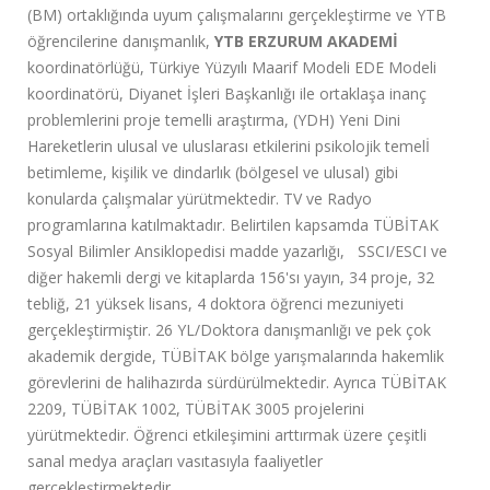
(BM) ortaklığında uyum çalışmalarını gerçekleştirme ve YTB
öğrencilerine danışmanlık,
YTB ERZURUM AKADEMİ
koordinatörlüğü, Türkiye Yüzyılı Maarif Modeli EDE Modeli
koordinatörü, Diyanet İşleri Başkanlığı ile ortaklaşa inanç
problemlerini proje temelli araştırma, (YDH) Yeni Dini
Hareketlerin ulusal ve uluslarası etkilerini psikolojik temelİ
betimleme, kişilik ve dindarlık (bölgesel ve ulusal) gibi
konularda çalışmalar yürütmektedir. TV ve Radyo
programlarına katılmaktadır. Belirtilen kapsamda TÜBİTAK
Sosyal Bilimler Ansiklopedisi madde yazarlığı, SSCI/ESCI ve
diğer hakemli dergi ve kitaplarda 156'sı yayın, 34 proje, 32
tebliğ, 21 yüksek lisans, 4 doktora öğrenci mezuniyeti
gerçekleştirmiştir. 26 YL/Doktora danışmanlığı ve pek çok
akademik dergide, TÜBİTAK bölge yarışmalarında hakemlik
görevlerini de halihazırda sürdürülmektedir. Ayrıca TÜBİTAK
2209, TÜBİTAK 1002, TÜBİTAK 3005 projelerini
yürütmektedir. Öğrenci etkileşimini arttırmak üzere çeşitli
sanal medya araçları vasıtasıyla faaliyetler
gerçekleştirmektedir.