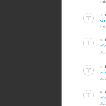
11th
3.
AY H
The 
4.
İNAN
Ulus
5.
İNAN
Ulus
6.
İNAN
Ulus