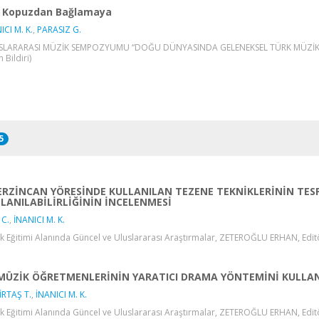
Kopuzdan Bağlamaya
ICI M. K.
,
PARASIZ G.
LARARASI MÜZİK SEMPOZYUMU “DOĞU DÜNYASINDA GELENEKSEL TÜRK MÜZİK KÜLT
 Bildiri)
5
ERZİNCAN YÖRESİNDE KULLANILAN TEZENE TEKNİKLERİNİN TES
LANILABİLİRLİĞİNİN İNCELENMESİ
 C.
,
İNANICI M. K.
k Eğitimi Alanında Güncel ve Uluslararası Araştırmalar, ZETEROĞLU ERHAN, Editö
MÜZİK ÖĞRETMENLERİNİN YARATICI DRAMA YÖNTEMİNİ KULLANM
RTAŞ T.
,
İNANICI M. K.
k Eğitimi Alanında Güncel ve Uluslararası Araştırmalar, ZETEROĞLU ERHAN, Editö