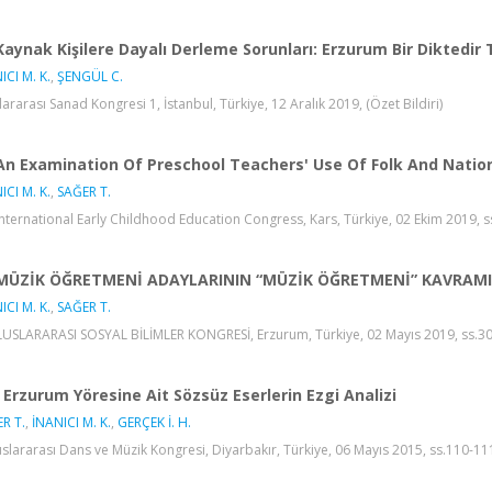
Kaynak Kişilere Dayalı Derleme Sorunları: Erzurum Bir Diktedir
ICI M. K.
,
ŞENGÜL C.
lararası Sanad Kongresi 1, İstanbul, Türkiye, 12 Aralık 2019, (Özet Bildiri)
An Examination Of Preschool Teachers' Use Of Folk And Nationa
ICI M. K.
,
SAĞER T.
International Early Childhood Education Congress, Kars, Türkiye, 02 Ekim 2019, ss
MÜZİK ÖĞRETMENİ ADAYLARININ “MÜZİK ÖĞRETMENİ” KAVRAMI
ICI M. K.
,
SAĞER T.
LUSLARARASI SOSYAL BİLİMLER KONGRESİ, Erzurum, Türkiye, 02 Mayıs 2019, ss.30, 
Erzurum Yöresine Ait Sözsüz Eserlerin Ezgi Analizi
R T.
,
İNANICI M. K.
,
GERÇEK İ. H.
luslararası Dans ve Müzik Kongresi, Diyarbakır, Türkiye, 06 Mayıs 2015, ss.110-111,