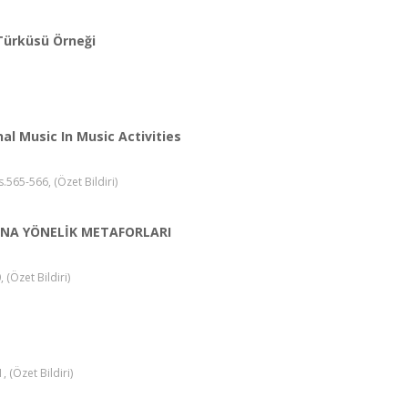
 Türküsü Örneği
l Music In Music Activities
.565-566, (Özet Bildiri)
NA YÖNELİK METAFORLARI
(Özet Bildiri)
 (Özet Bildiri)