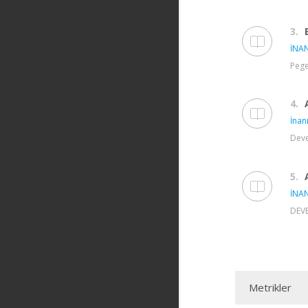
3.
İNAN
Pege
4.
İnanı
Deve
5.
İNAN
DEVE
Metrikler