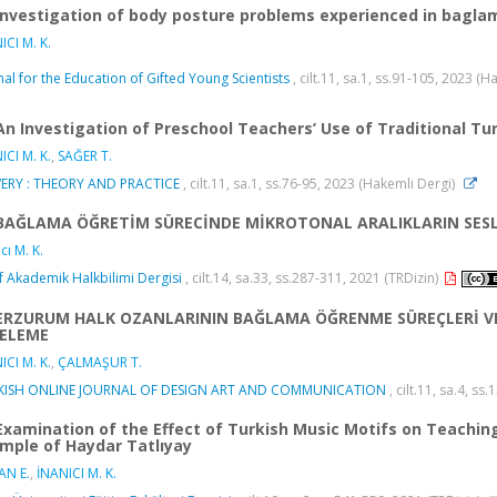
Investigation of body posture problems experienced in bagla
ICI M. K.
nal for the Education of Gifted Young Scientists
, cilt.11, sa.1, ss.91-105, 2023 (
An Investigation of Preschool Teachers’ Use of Traditional Tur
ICI M. K.
,
SAĞER T.
ERY : THEORY AND PRACTICE
, cilt.11, sa.1, ss.76-95, 2023 (Hakemli Dergi)
BAĞLAMA ÖĞRETİM SÜRECİNDE MİKROTONAL ARALIKLARIN SESL
cı M. K.
f Akademik Halkbilimi Dergisi
, cilt.14, sa.33, ss.287-311, 2021 (TRDizin)
ERZURUM HALK OZANLARININ BAĞLAMA ÖĞRENME SÜREÇLERİ VE
CELEME
ICI M. K.
,
ÇALMAŞUR T.
KISH ONLINE JOURNAL OF DESIGN ART AND COMMUNICATION
, cilt.11, sa.4, s
Examination of the Effect of Turkish Music Motifs on Teaching
mple of Haydar Tatlıyay
AN E.
,
İNANICI M. K.