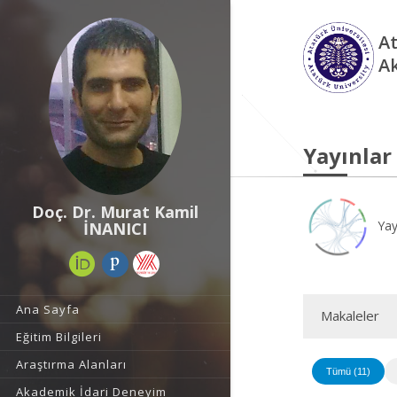
At
A
Yayınlar
Doç. Dr. Murat Kamil
Yay
İNANICI
Ana Sayfa
Makaleler
Eğitim Bilgileri
Araştırma Alanları
Tümü (11)
Akademik İdari Deneyim