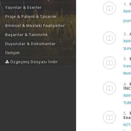
1.
Yayınlar & Eserler
İNAN
Proje & Patent & Tasarım
Jour
Bilimsel & Mesleki Faaliyetler
2.
Başarılar & Tanınırlık
İNAN
Duyurular & Dokümanlar
SLAV
İletişim
3.
Özgeçmiş Dosyası İndir
İnanı
Moti
4.
İN
İNAN
TUR
5.
Exa
KOT