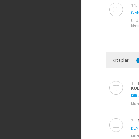
11.
İNAN
ULUS
Metin
Kitaplar
1.
KUL
Killik
Müzi
2.
DEMİ
Müzi