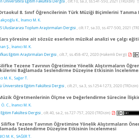
ın Üniversitesi Eğitim Fakültesi Dergisi
, cilt.10, sa.3, ss.541-550, 2021 (TRDizin)
Ortaokul 8. Sınıf Öğrencilerinin Türk Müziği Biçimlerini Tanım
akçıoğlu K.
,
İnanıcı M. K.
 Uluslararası Toplum Araştırmaları Dergisi
, cilt.17, sa.33, ss.477-500, 2021 (TR
Kars yöresine ait sözsüz eserlerin müzikal analizi ve çalgı eğitim
an Ş.
,
İnanıcı M. K.
afkas Eğitim Araştırmaları Dergisi
, cilt.7, ss.458-472, 2020 (Hakemli Dergi)
Silifke Tezene Tavrının Öğretimine Yönelik Alıştırmaların Öğrenc
külerini Bağlamada Seslendirme Düzeyine Etkisinin İncelenme
cı M. K.
,
Sağer T.
ü Üniversitesi Eğitim Fakültesi Dergisi
, cilt.21, sa.3, ss.1254-1273, 2020 (TRDizin)
Müzik Öğretmenlerinin Ölçme ve Değerlendirme Sürecine İlişki
 Ö. C.
,
İnanıcı M. K.
 Eğitim Fakültesi Dergisi
, cilt.40, sa.2, ss.727-757, 2020 (TRDizin)
Silifke Tezene Tavrının Öğretimine Yönelik Alıştırmaların Önem
lamada Seslendirme Düzeyine Etkisinin İncelenmesi
ICI M. K.
,
SAĞER T.