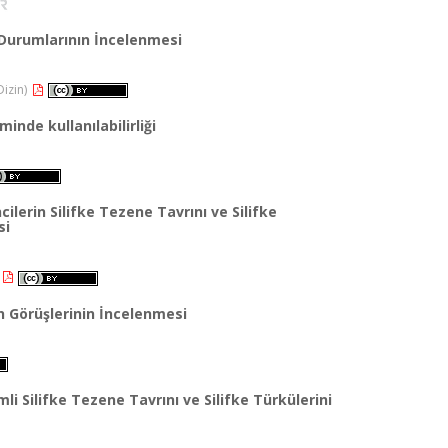
a Durumlarının İncelenmesi
Dizin)
inde kullanılabilirliği
ilerin Silifke Tezene Tavrını ve Silifke
si
n Görüşlerinin İncelenmesi
li Silifke Tezene Tavrını ve Silifke Türkülerini