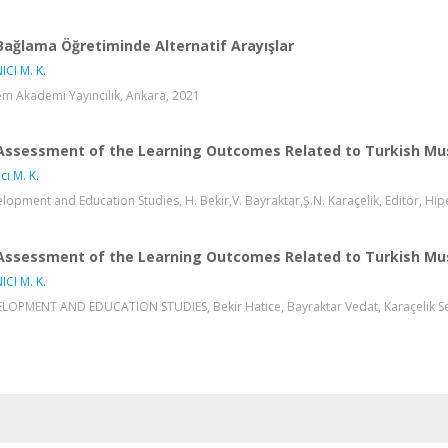
Bağlama Öğretiminde Alternatif Arayışlar
ICI M. K.
m Akademi Yayıncılık, Ankara, 2021
Assessment of the Learning Outcomes Related to Turkish Mus
cı M. K.
lopment and Education Studies, H. Bekir,V. Bayraktar,Ş.N. Karaçelik, Editör, Hip
Assessment of the Learning Outcomes Related to Turkish Mus
ICI M. K.
LOPMENT AND EDUCATION STUDIES, Bekir Hatice, Bayraktar Vedat, Karaçelik Serif