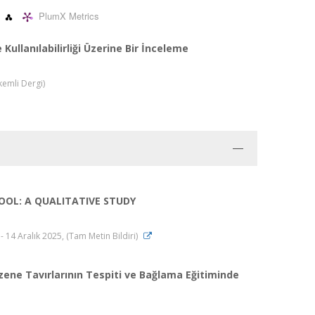
PlumX Metrics
llanılabilirliği Üzerine Bir İnceleme
kemli Dergi)
OOL: A QUALITATIVE STUDY
4 Aralık 2025, (Tam Metin Bildiri)
ezene Tavırlarının Tespiti ve Bağlama Eğitiminde