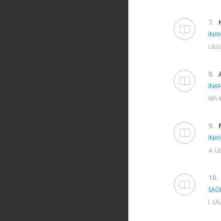
7.
İNAN
Ulus
8.
İNAN
6th 
9.
İNAN
4. U
10.
SAĞE
I. U