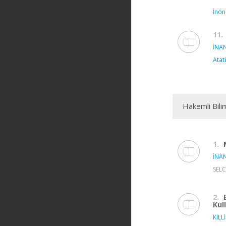
İnön
11.
İNAN
Atat
Hakemli Bili
1.
İNAN
SELC
2.
Kul
KİLLİ