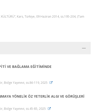
ÜRÜ”, Kars, Türkiye, 09 Haziran 2014, ss.195-204, (Tam
PİTİ VE BAĞLAMA EĞİTİMİNDE
r, Bidge Yayınevi, ss.86-119, 2025
AYA YÖNELİK ÖZ YETERLİK ALGI VE GÖRÜŞLERİ
r, Bidge Yayınevi, ss.45-85, 2025