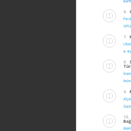
Bart
6.
Perd
OPUS
7.
Ulum
e- K
8.
Tür
İnanı
İnön
9.
Alçın
Gazi
10.
Bağ
İNAN