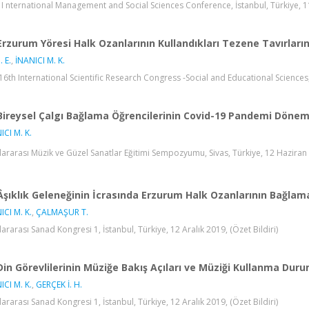
 I nternational Management and Social Sciences Conference, İstanbul, Türkiye, 11 
Erzurum Yöresi Halk Ozanlarının Kullandıkları Tezene Tavırlarını
. E.
,
İNANICI M. K.
16th International Scientific Research Congress -Social and Educational Sciences, 
Bireysel Çalgı Bağlama Öğrencilerinin Covid-19 Pandemi Dönemi
ICI M. K.
lararası Müzik ve Güzel Sanatlar Eğitimi Sempozyumu, Sivas, Türkiye, 12 Haziran 20
Âşıklık Geleneğinin İcrasında Erzurum Halk Ozanlarının Bağlam
ICI M. K.
,
ÇALMAŞUR T.
lararası Sanad Kongresi 1, İstanbul, Türkiye, 12 Aralık 2019, (Özet Bildiri)
Din Görevlilerinin Müziğe Bakış Açıları ve Müziği Kullanma Duru
ICI M. K.
,
GERÇEK İ. H.
lararası Sanad Kongresi 1, İstanbul, Türkiye, 12 Aralık 2019, (Özet Bildiri)