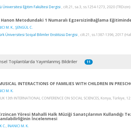
ü Üniversitesi Eğitim Fakültesi Dergisi
, cilt.21, sa.3, ss.1254-1273, 2020 (TRDizin)
Hanon Metodundaki 1 Numaralı EgzersizinBağlama Eğitiminde Ku
ICI M. K.
,
ŞENGÜL C.
ürk Üniversitesi Sosyal Bilimler Enstitüsü Dergisi
, cilt.21, ss.1387-1396, 2017 (Ha
msel Toplantılarda Yayımlanmış Bildiriler
11
MUSICAL INTERACTIONS OF FAMILIES WITH CHILDREN IN PRESCH
ICI M. K.
UK 13th INTERNATIONAL CONFERENCE ON SOCIAL SCIENCES, Konya, Türkiye, 12 - 1
Erzincan Yöresi Mahalli Halk Müziği Sanatçılarının Kullandığı T
lanılabilirliğinin İncelenmesi
K C.
,
İNANICI M. K.