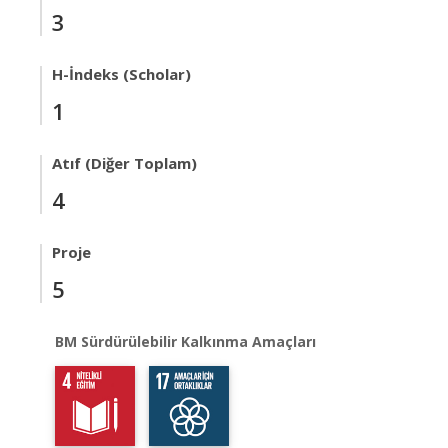
3
H-İndeks (Scholar)
1
Atıf (Diğer Toplam)
4
Proje
5
BM Sürdürülebilir Kalkınma Amaçları