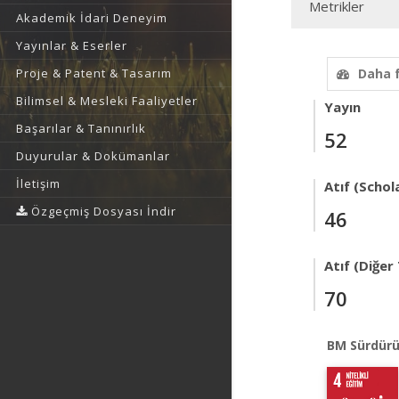
Metrikler
Akademik İdari Deneyim
Yayınlar & Eserler
Proje & Patent & Tasarım
Daha 
Bilimsel & Mesleki Faaliyetler
Yayın
Başarılar & Tanınırlık
52
Duyurular & Dokümanlar
İletişim
Atıf (Schol
Özgeçmiş Dosyası İndir
46
Atıf (Diğer
70
BM Sürdürü