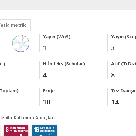
fazla metrik
Yayın (WoS)
Yayın (Sco
1
3
ar)
H-İndeks (Scholar)
Atıf (TrDiz
4
8
 Toplam)
Proje
Tez Danışm
10
14
lebilir Kalkınma Amaçları