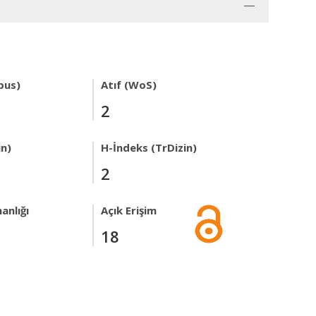
pus)
Atıf (WoS)
2
in)
H-İndeks (TrDizin)
2
anlığı
Açık Erişim
18