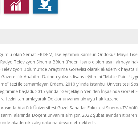
oğumlu olan Serhat ERDEM, lise eğitimini Samsun Ondokuz Mayıs Lisesi’
i Radyo Televizyon Sinema Bölümü’nden lisans diplomasını almaya hak k
Televizyon Bölümü’nde Araştırma Görevlisi olarak akademik hayata ilk a
ü Gazetecilik Anabilim Dalında yüksek lisans eğitimini “
Matte Paint Uyg
me” tezi ile
tamamlayan Erdem, 2010 yılında İstanbul Üniversitesi Sos
eğitimine başladı. 2015 yılında “
Gerçekliğin Yeniden İnşasında Görsel E
tora tezini tamamlayarak Doktor unvanını almaya hak kazandı.
 arasında Atatürk Üniversitesi Güzel Sanatlar Fakültesi Sinema-TV böl
asarımı alanında Doçent unvanını almıştır. 2022 Şubat ayından itibaren 
ünde akademik çalışmalarına devam etmektedir.