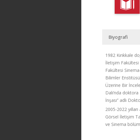
Biyografi
1982 Kırıkkale d
İletişim Fakültes
Fakültesi Sinema-
Bilimler Enstitüs
Üzerine Bir İncele
Dalı’nda doktora 
İnşası” adlı Dok
2005-2022 yılları
Görsel İletişim T
ve Sinema bölüm