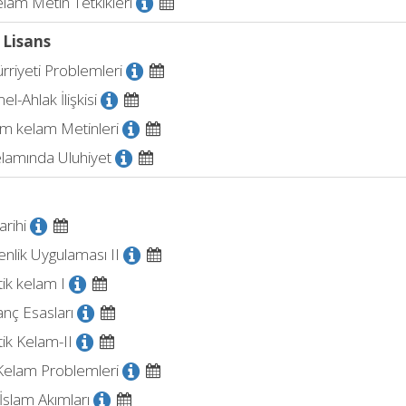
elam Metin Tetkikleri
 Lisans
rriyeti Problemleri
l-Ahlak İlişkisi
em kelam Metinleri
elamında Uluhiyet
rihi
nlik Uygulaması II
ik kelam I
anç Esasları
ik Kelam-II
Kelam Problemleri
slam Akımları