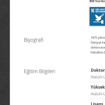
BM Sürdür
1975 yılın
Biyografi
İlahiyat F
doktorasın
Fakültesi 
Eğitim Bilgileri
Doktor
Atatürk Ü
Yüksek
Atatürk Ü
Lisans