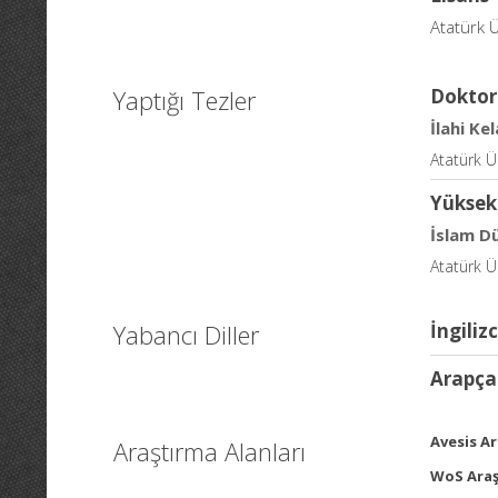
Atatürk Ü
Yaptığı Tezler
Doktor
İlahi Ke
Atatürk Ü
Yüksek
İslam D
Atatürk Ü
Yabancı Diller
İngiliz
Arapça
Avesis Ar
Araştırma Alanları
WoS Araş