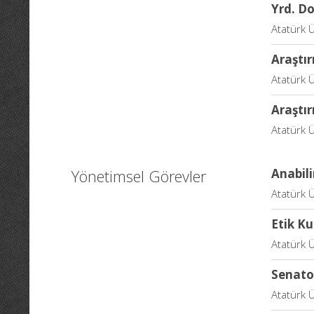
Yrd. Do
Atatürk Ü
Araştır
Atatürk Ü
Araştır
Atatürk Ü
Yönetimsel Görevler
Anabil
Atatürk Ü
Etik Ku
Atatürk Ü
Senato
Atatürk Ü