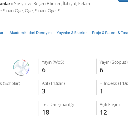
anları:
Sosyal ve Beşeri Bilimler, İlahiyat, Kelam
:
Sinan Öge, Öge, Sinan, Öge, S
arı
Akademik İdari Deneyim
Yayınlar & Eserler
Proje & Patent & Tas
Yayın (WoS)
Yayın (Scopus)
6
6
s (Scholar)
Atıf (TrDizin)
H-İndeks (TrDiz
3
1
Tez Danışmanlığı
Açık Erişim
18
12