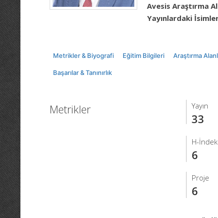
Avesis Araştırma Al
Yayınlardaki İsimler
Metrikler & Biyografi
Eğitim Bilgileri
Araştırma Alanl
Başarılar & Tanınırlık
Yayın
Metrikler
33
H-İndek
6
Proje
6