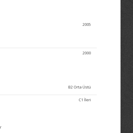
2005
2000
B2 Orta Üstü
C1 İleri
r