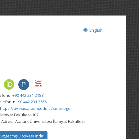
English
lefonu:
+90 442 231 2188
elefonu:
+90 442 231 3655
https://avesis.atauni.edu.tr/sinanoge
İlahiyat Fakültesi-107
 Adresi:
Atatürk Üniversitesi İlahiyat Fakültesi
Özgeçmiş Dosyası İndir