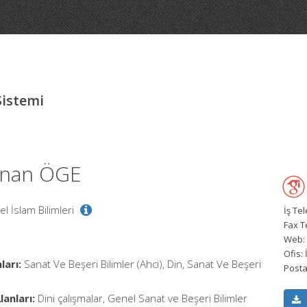
Sistemi
Sinan ÖGE
el İslam Bilimleri
İş Te
Fax T
Web:
Ofis:
ları:
Sanat Ve Beşeri Bilimler (Ahci), Din, Sanat Ve Beşeri
Posta
anları:
Dini çalışmalar, Genel Sanat ve Beşeri Bilimler