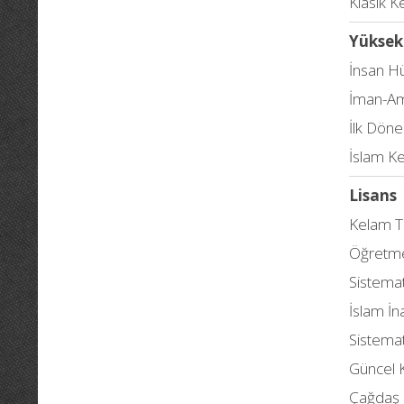
Klasik K
Yüksek
İnsan Hü
İman-Ame
İlk Dön
İslam K
Lisans
Kelam Ta
Öğretme
Sistemat
İslam İn
Sistemat
Güncel 
Çağdaş İ