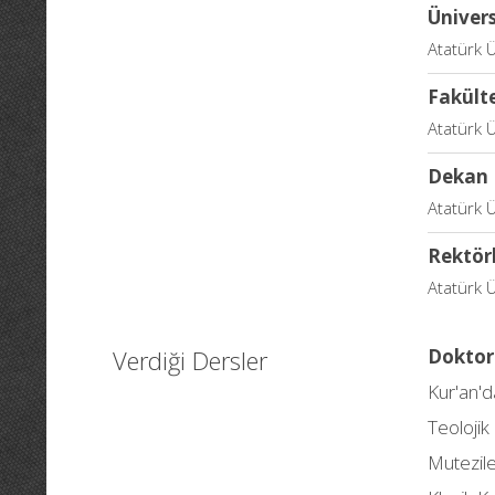
Üniver
Atatürk Ü
Fakült
Atatürk Ü
Dekan
Atatürk Ü
Rektör
Atatürk Ü
Verdiği Dersler
Doktor
Kur'an'd
Teolojik 
Mutezil