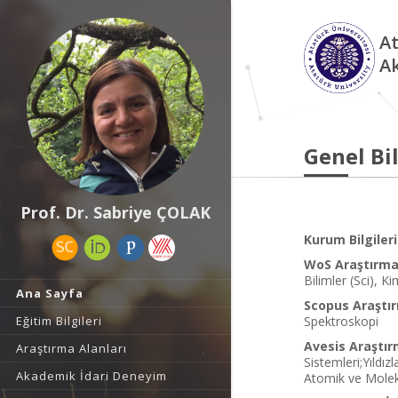
At
A
Genel Bil
Prof. Dr. Sabriye ÇOLAK
Kurum Bilgileri
WoS Araştırma 
Bilimler (Sci), K
Ana Sayfa
Scopus Araştır
Eğitim Bilgileri
Spektroskopi
Avesis Araştır
Araştırma Alanları
Sistemleri;Yıldız
Akademik İdari Deneyim
Atomik ve Molek