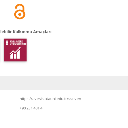
lebilir Kalkınma Amaçları
https://avesis.atauni.edu.tr/sseven
+90 231 401 4