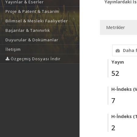
Yayınlardaki İs
Yayınlar & Eserler
Proje & Patent & Tasarım
Bilimsel & Mesleki Faaliyetler
Metrikler
Başarılar & Tanınırlık
Duyurular & Dokümanlar
İletişim
Daha 
Özgeçmiş Dosyası İndir
Yayın
52
H-İndeks (
7
H-İndeks (T
2