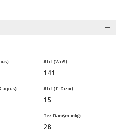
pus)
Atıf (WoS)
141
Scopus)
Atıf (TrDizin)
15
Tez Danışmanlığı
28