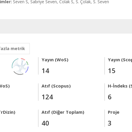
imler:
Seven S, Sabriye Seven, Colak S, S. Çolak, S. Seven
fazla metrik
Yayın (WoS)
Yayın (Sco
14
15
WoS)
Atıf (Scopus)
H-İndeks (
124
6
rDizin)
Atıf (Diğer Toplam)
Proje
40
3