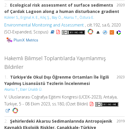
2.
Ecological risk assessment of surface sediments
2020
of Çardak Lagoon along a human disturbance gradient
Kükrer S.
,
Erginal A. E.
,
Kılıç Ş.
,
Bay Ö.
,
Akarsu T.
,
Öztura E.
Environmental Monitoring and Assessment
, cilt.192, sa.6, 2020
(SCI-Expanded, Scopus)
PlumX Metrics
Hakemli Bilimsel Toplantılarda Yayımlanmış
Bildiriler
1.
Türkiye’de Okul Dışı Öğrenme Ortamları İle İlgili
2023
Yapılmış Lisansüstü Tezlerin İncelenmesi
Akarsu T.
,
Eser Ünaldı Ü.
V. Uluslararası Coğrafya Eğitimi Kongresi (UCEK-2023), Antalya,
Türkiye, 5 - 08 Ekim 2023, ss.180, (Özet Bildiri)
2.
Şehirlerdeki Akarsu Sedimanlarında Antropojenik
2019
Kaynaklı Ekolojik Riskler, Çanakkale-Türkiye