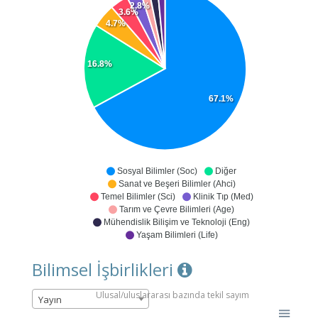
2.8%
3.6%
4.7%
16.8%
67.1%
Sosyal Bilimler (Soc)
Diğer
Sanat ve Beşeri Bilimler (Ahci)
Temel Bilimler (Sci)
Klinik Tıp (Med)
Tarım ve Çevre Bilimleri (Age)
Mühendislik Bilişim ve Teknoloji (Eng)
Yaşam Bilimleri (Life)
Bilimsel İşbirlikleri
Ulusal/uluslararası bazında tekil sayım
Yayın