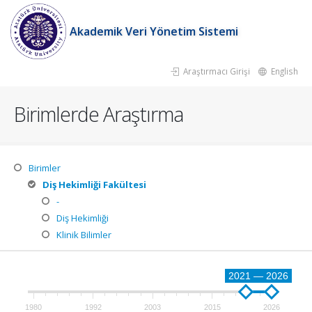
Akademik Veri Yönetim Sistemi
Araştırmacı Girişi
English
Birimlerde Araştırma
Birimler
Diş Hekimliği Fakültesi
-
Diş Hekimliği
Klinik Bilimler
2021 — 2026
1980
1992
2003
2015
2026