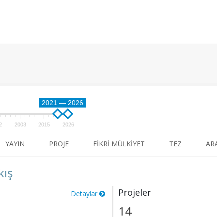
2021 — 2026
2
2003
2015
2026
YAYIN
PROJE
FIKRI MÜLKIYET
TEZ
AR
kış
Projeler
Detaylar
14