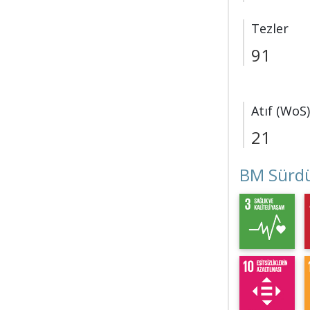
Tezler
91
Atıf (WoS)
21
BM Sürdü