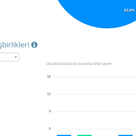
83.9%
şbirlikleri
Ulusal/uluslararası bazında tekil sayım
15
12
9
6