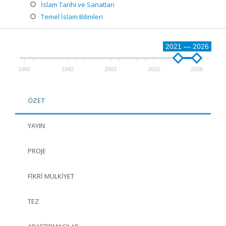
İslam Tarihi ve Sanatları
Temel İslam Bilimleri
2021 — 2026
1980
1992
2003
2015
2026
ÖZET
YAYIN
PROJE
FIKRI MÜLKIYET
TEZ