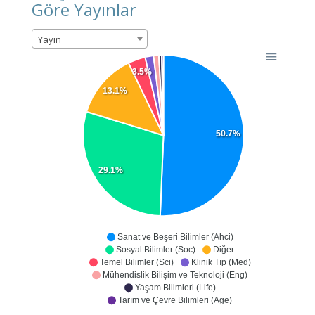
Göre Yayınlar
Yayın
3.5%
13.1%
50.7%
29.1%
Sanat ve Beşeri Bilimler (Ahci)
Sosyal Bilimler (Soc)
Diğer
Temel Bilimler (Sci)
Klinik Tıp (Med)
Mühendislik Bilişim ve Teknoloji (Eng)
Yaşam Bilimleri (Life)
Tarım ve Çevre Bilimleri (Age)