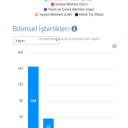
Sosyal Bilimler (Soc)
Tarım ve Çevre Bilimleri (Age)
Yaşam Bilimleri (Life)
Klinik Tıp (Med)
Bilimsel İşbirlikleri
Ulusal/uluslararası bazında tekil sayım
Yayın
200
160
120
80
166
40
37