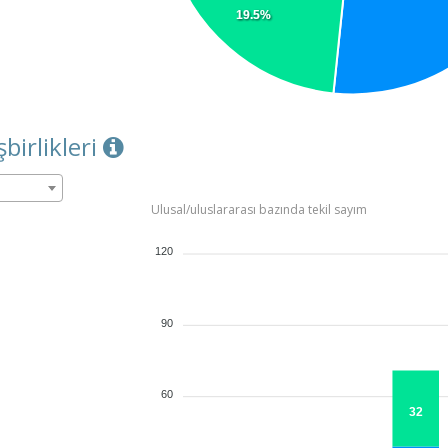
19.5%
şbirlikleri
Ulusal/uluslararası bazında tekil sayım
120
90
60
32