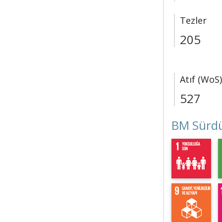
Tezler
205
Atıf (WoS)
527
BM Sürdü