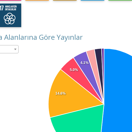
 Alanlarına Göre Yayınlar
4.1%
5.0%
14.6%