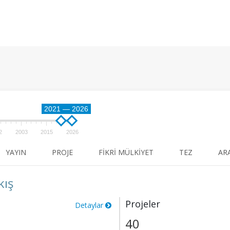
2021 — 2026
2
2003
2015
2026
YAYIN
PROJE
FIKRI MÜLKIYET
TEZ
AR
kış
Projeler
Detaylar
40