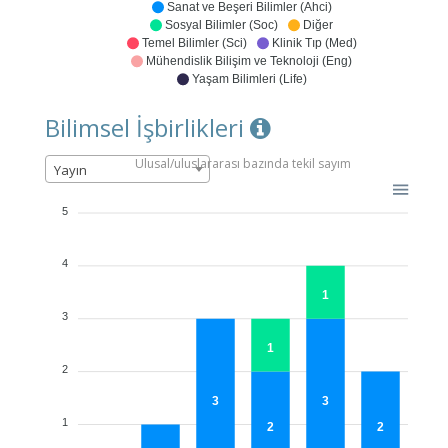
Sanat ve Beşeri Bilimler (Ahci)
Sosyal Bilimler (Soc)
Diğer
Temel Bilimler (Sci)
Klinik Tıp (Med)
Mühendislik Bilişim ve Teknoloji (Eng)
Yaşam Bilimleri (Life)
Bilimsel İşbirlikleri
Ulusal/uluslararası bazında tekil sayım
Yayın
5
4
1
3
1
2
3
3
1
2
2